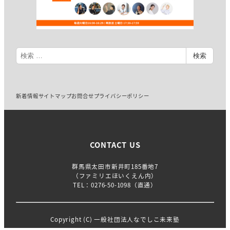
検
検索
索
新着情報
サイトマップ
お問合せ
プライバシーポリシー
CONTACT US
群馬県太田市新井町185番地7
（ファミリエほいくえん内）
TEL：
0276-50-1098
（直通）
Copyright (C) 一般社団法人なでしこ未来塾