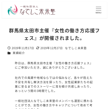
MENU
群馬県太田市主催『女性の働き方応援フ
ェス』が開催されました。
2019年11月17日
2019年12月27日
なでしこ未来塾
投稿日
更新日
著
カテゴリー
実績紹介
者
昨日は、群馬県太田市主催『女性の働き方応援フェス』
にご参加いただき、誠にありがとうございました。
社内での風潮や地域ならではの悩みなど、各々が抱えた
不安を共有し解決方法を探ったり、女性起業家たちの起
業に至るまでのストーリーに耳を傾け共感しあったり、
あっという間の3時間でした。
一般社団法人なでしこ未来塾のメンバーも運営に携わる
ことができ、女性の働き方やキャリアについて改めて考