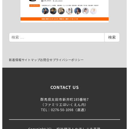
検
検索
索
新着情報
サイトマップ
お問合せ
プライバシーポリシー
CONTACT US
群馬県太田市新井町185番地7
（ファミリエほいくえん内）
TEL：
0276-50-1098
（直通）
Copyright (C) 一般社団法人なでしこ未来塾