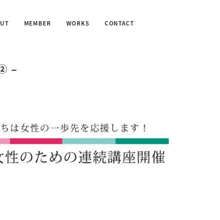
UT
MEMBER
WORKS
CONTACT
② –