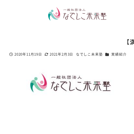
【満
カテゴリー
2020年11月19日
2021年2月3日
なでしこ未来塾
実績紹介
投稿日
更新日
著
者