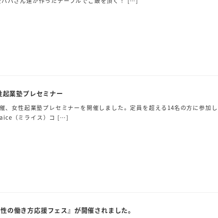
パパさん達が作ったテーブルでご飯を頂く！ […]
女性起業塾プレセミナー
主催、女性起業塾プレセミナーを開催しました。定員を超える14名の方に参加
aice（ミライス）コ […]
女性の働き方応援フェス』が開催されました。