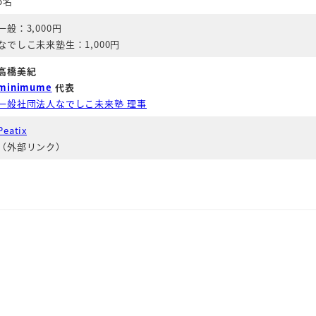
5名
一般：3,000円
なでしこ未来塾生：1,000円
高橋美紀
minimume
代表
一般社団法人なでしこ未来塾 理事
Peatix
（外部リンク）